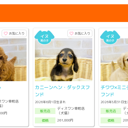
お気に入り
お気に入り
ル
カニーンヘン・ダックスフ
チワワ×ミニ
ンド
フンド
スワン幸町店
2026年6月1日生まれ
2026年5月31日
猫）
ディスワン幸町店
デ
販売店
販売店
（犬猫）
（
800円
261,800円
20
価格
価格