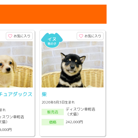
お気に入り
お気に入り
チュアダックス
柴
2026年6月3日生まれ
ディスワン幸町店
生まれ
販売店
（犬猫）
ィスワン幸町店
犬猫）
242,000円
価格
9,000円