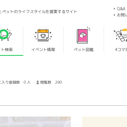
Q&A
とペットのライフスタイルを提案するサイト
お問
ット検索
イベント情報
ペット図鑑
4コマ
に入り登録数 0 人
閲覧数 290