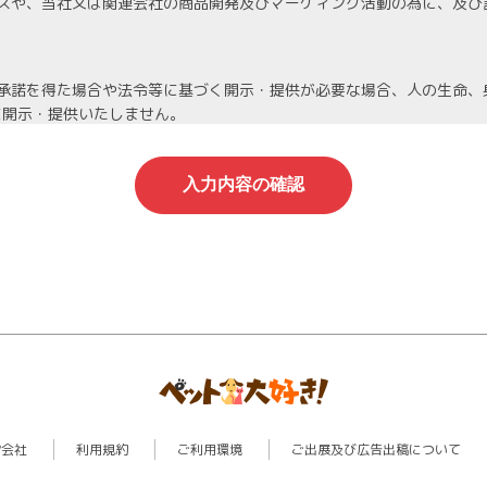
スや、当社又は関連会社の商品開発及びマーケィング活動の為に、及び
承諾を得た場合や法令等に基づく開示・提供が必要な場合、人の生命、
に開示・提供いたしません。
機密保持契約を締結し、厳重な管理を義務付けます。
人情報は当社が責任を持って管理し、個人情報への不正アクセスや情報
停止等を希望される場合は、速やかに対応いたします。
わる管理責任者を置き、適切に管理を行い、その保護に努めます。個人
営会社
利用規約
ご利用環境
ご出展及び広告出稿について