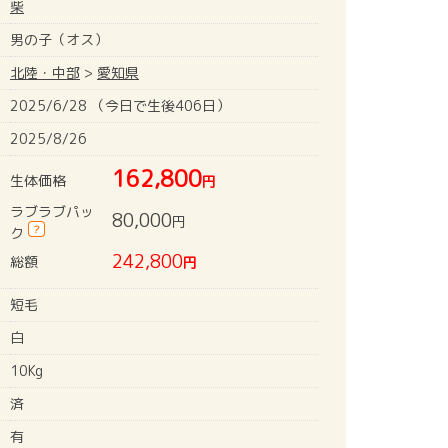
柴
男の子（オス）
北陸・中部
>
愛知県
2025/6/28 （今日で生後406日）
2025/8/26
162,800
生体価格
円
ラブラブパッ
80,000
円
?
ク
242,800
総額
円
短毛
白
10Kg
済
有