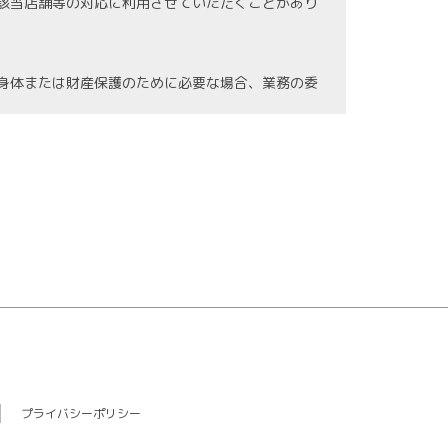
該当店舗等の対応に利用させていただくことがあり
身体または財産保護のために必要な場合、業務の委
の紛失、破壊、漏洩等などの危険防止に努めます。
情報に関する法令を遵守し、継続した見直しを図り
プライバシーポリシー