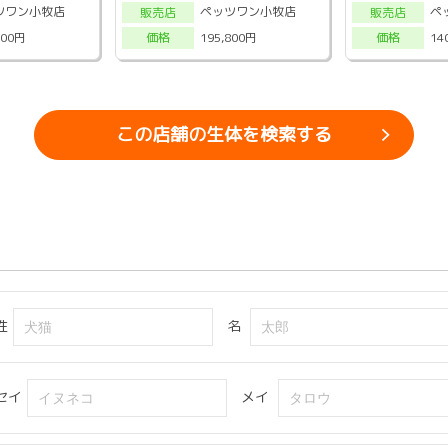
ツワン小牧店
ペッツワン小牧店
ペ
販売店
販売店
800円
195,800円
14
価格
価格
この店舗の生体を検索する
姓
名
セイ
メイ