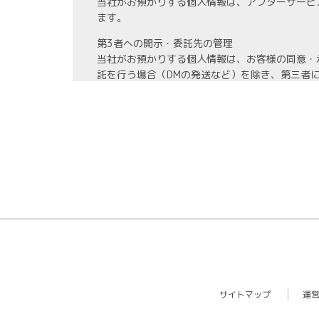
当社がお預かりする個人情報は、アフターサービ
ます。
第3者への開示・委託先の管理
当社がお預かりする個人情報は、お客様の同意・
託を行う場合（DMの発送など）を除き、第三者
また、業務の委託を行う場合には、業務委託先と
情報管理
当社がお預かりする氏名、住所、電話番号等の個
また、お預かりする個人情報の開示、訂正、利用
教育・改善
社員に対する教育を実施するほか、個人情報に関
ます。
サイトマップ
運