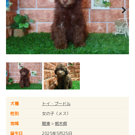
Next
犬種
トイ・プードル
性別
女の子（メス）
地域
関東
>
栃木県
誕生日
2025年5月25日