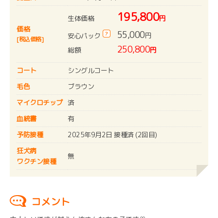
195,800
生体価格
円
価格
55,000
?
円
安心パック
[税込価格]
250,800
総額
円
コート
シングルコート
毛色
ブラウン
マイクロチップ
済
血統書
有
予防接種
2025年9月2日 接種済 (2回目)
狂犬病
無
ワクチン接種
コメント