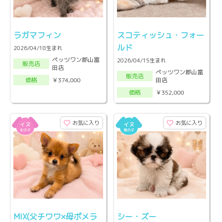
ラガマフィン
スコティッシュ・フォー
ルド
2026/04/18生まれ
ペッツワン郡山富
2026/04/15生まれ
販売店
田店
ペッツワン郡山富
販売店
田店
￥374,000
価格
￥352,000
価格
お気に入り
お気に入り
MIX(父チワワ×母ポメラ
シー・ズー