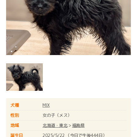
犬種
MIX
性別
女の子（メス）
地域
北海道・東北
>
福島県
誕生日
2025/5/22 （今日で生後444日）