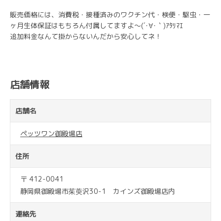
販売価格には、消費税・接種済みのワクチン代・検便・駆虫・一
ヶ月生体保証はもちろん付属してますよ～(´･∀･｀)ｱﾀﾘﾏｴ
追加料金なんて掛からないんだから安心してネ！
店舗情報
店舗名
ペッツワン御殿場店
住所
〒 412-0041
静岡県御殿場市茱萸沢30-1 カインズ御殿場店内
連絡先