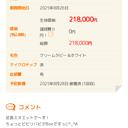
飼育開始日
2025年8月26日
218,000
生体価格
円
価格
諸経費０
0
円
?
[税込価格]
円！
218,000
総額
円
毛色
クリームタビー＆ホワイト
マイクロチップ
済
血統書
有
予防接種
2025年8月28日 接種済 (1回目)
コメント
足長ミヌエットで～す！
ちょっとビビリバビデBooですぅ(;^_^A