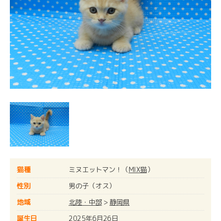
猫種
ミヌエットマン！（
MIX猫
）
性別
男の子（オス）
地域
北陸・中部
>
静岡県
誕生日
2025年6月26日