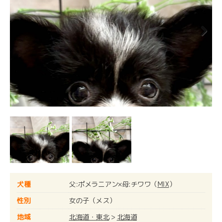
Next
犬種
父:ポメラニアン×母:チワワ（
MIX
）
性別
女の子（メス）
地域
北海道・東北
>
北海道