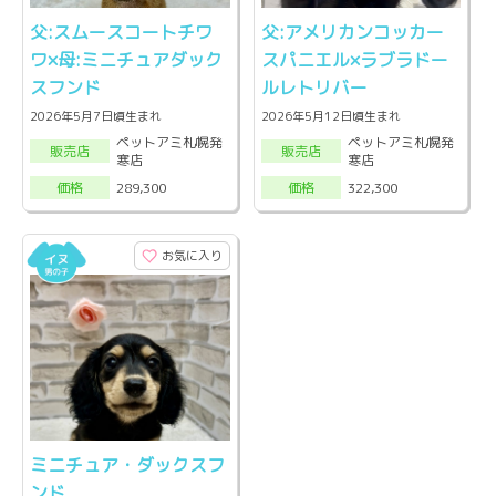
父:スムースコートチワ
父:アメリカンコッカー
ワ×母:ミニチュアダック
スパニエル×ラブラドー
スフンド
ルレトリバー
2026年5月7日頃生まれ
2026年5月12日頃生まれ
ペットアミ札幌発
ペットアミ札幌発
販売店
販売店
寒店
寒店
289,300
322,300
価格
価格
お気に入り
ミニチュア・ダックスフ
ンド