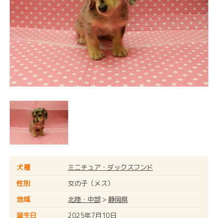
犬種
ミニチュア・ダックスフンド
性別
女の子（メス）
地域
北陸・中部
>
静岡県
誕生日
2025年7月10日