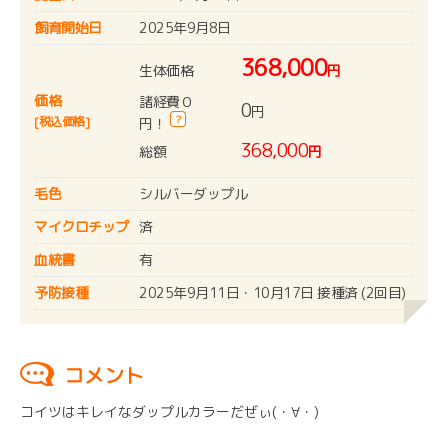
飼育開始日
2025年9月8日
368,000
生体価格
円
価格
諸経費０
0
円
?
[税込価格]
円！
368,000
総額
円
毛色
シルバーダップル
マイクロチップ
済
血統書
有
予防接種
2025年9月11日・10月17日 接種済 (2回目)
コメント
コイツはキレイなダップルカラーだぜぃ(・∀・)