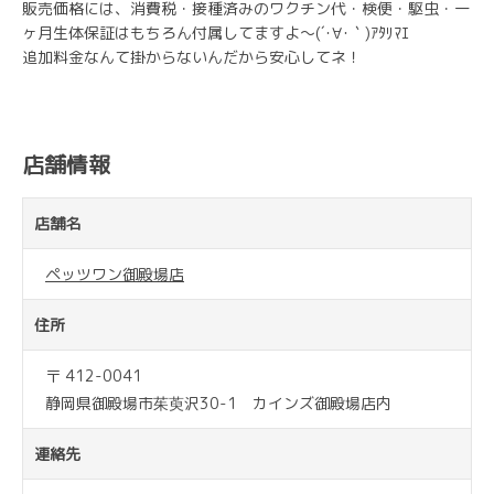
販売価格には、消費税・接種済みのワクチン代・検便・駆虫・一
ヶ月生体保証はもちろん付属してますよ～(´･∀･｀)ｱﾀﾘﾏｴ
追加料金なんて掛からないんだから安心してネ！
店舗情報
店舗名
ペッツワン御殿場店
住所
〒 412-0041
静岡県御殿場市茱萸沢30-1 カインズ御殿場店内
連絡先