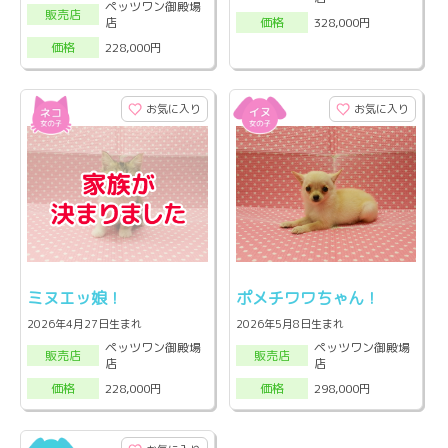
ペッツワン御殿場
販売店
店
328,000円
価格
228,000円
価格
お気に入り
お気に入り
ミヌエッ娘！
ポメチワワちゃん！
2026年4月27日生まれ
2026年5月8日生まれ
ペッツワン御殿場
ペッツワン御殿場
販売店
販売店
店
店
228,000円
298,000円
価格
価格