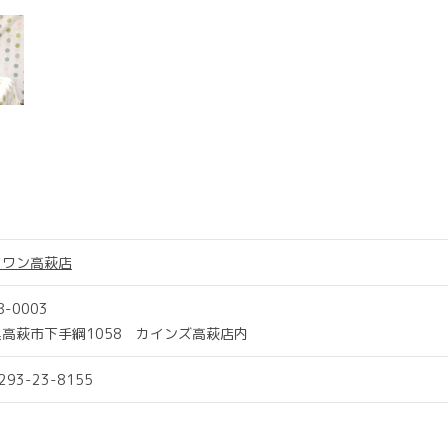
ツワン高萩店
8-0003
高萩市下手綱1058 カインズ高萩店内
0293-23-8155