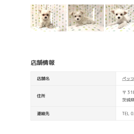
店舗情報
店舗名
ペッ
〒 31
住所
茨城県
連絡先
TEL 