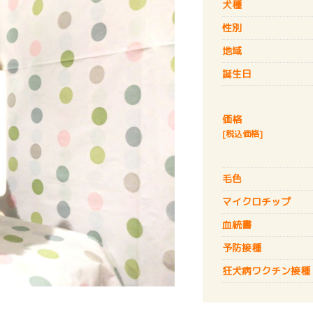
犬種
性別
地域
誕生日
価格
[税込価格]
毛色
マイクロチップ
血統書
予防接種
狂犬病
ワクチン接種