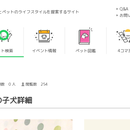
Q&A
とペットのライフスタイルを提案するサイト
お問
ット検索
イベント情報
ペット図鑑
4コマ
数 0 人
閲覧数 254
の子犬詳細