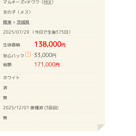
マルチーズ×チワワ（
MIX
）
女の子（メス）
関東
>
茨城県
2025/07/29 （今日で生後375日）
138,000
生体価格
円
33,000
?
円
安心パック
171,000
総額
円
ホワイト
済
無
2025/12/01 接種済 (3回目)
無