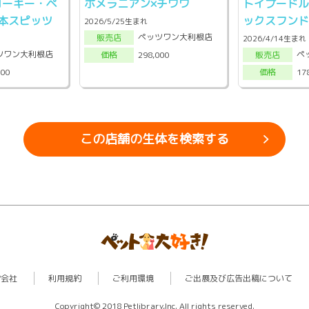
コーギー・ペ
ポメラニアン×チワワ
トイプードル
本スピッツ
ックスフン
2026/5/25生まれ
ペッツワン大利根店
販売店
2026/4/14生まれ
ツワン大利根店
ペ
298,000
販売店
価格
000
17
価格
この店舗の生体を検索する
営会社
利用規約
ご利用環境
ご出展及び広告出稿について
Copyright© 2018 Petlibrary,Inc. All rights reserved.