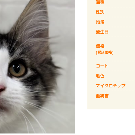
猫種
性別
地域
誕生日
価格
[税込価格]
コート
毛色
マイクロチップ
血統書