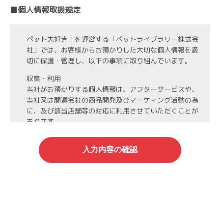
■個人情報取扱規定
ペット大好き！を運営する「ペットライブラリー株式会
社」では、お客様からお預かりした大切な個人情報を適
切に保護・管理し、以下の事項に取り組んでいます。
収集・利用
当社がお預かりする個人情報は、アフターサービスや、
当社又は関連会社の商品開発及びマーケィング活動の為
に、及び該当店舗等の対応に利用させていただくことが
あります。
第3者への開示・委託先の管理
当社がお預かりする個人情報は、お客様の同意・承諾を
得た場合や法令等に基づく開示・提供が必要な場合、人
の生命、身体または財産保護のために必要な場合、業務
の委託を行う場合（DMの発送など）を除き、第三者に
開示・提供いたしません。
また、業務の委託を行う場合には、業務委託先と機密保
持契約を締結し、厳重な管理を義務付けます。