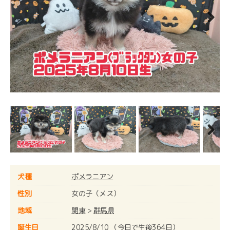
Next
Next
犬種
ポメラニアン
性別
女の子（メス）
地域
関東
>
群馬県
誕生日
2025/8/10 （今日で生後364日）