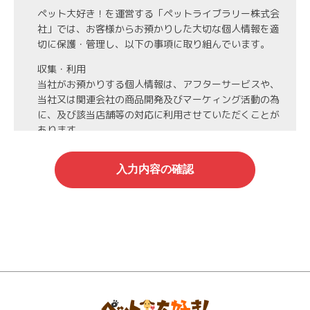
ペット大好き！を運営する「ペットライブラリー株式会
社」では、お客様からお預かりした大切な個人情報を適
切に保護・管理し、以下の事項に取り組んでいます。
収集・利用
当社がお預かりする個人情報は、アフターサービスや、
当社又は関連会社の商品開発及びマーケィング活動の為
に、及び該当店舗等の対応に利用させていただくことが
あります。
第3者への開示・委託先の管理
当社がお預かりする個人情報は、お客様の同意・承諾を
得た場合や法令等に基づく開示・提供が必要な場合、人
の生命、身体または財産保護のために必要な場合、業務
の委託を行う場合（DMの発送など）を除き、第三者に
開示・提供いたしません。
また、業務の委託を行う場合には、業務委託先と機密保
持契約を締結し、厳重な管理を義務付けます。
情報管理
当社がお預かりする氏名、住所、電話番号等の個人情報