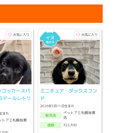
お気に入り
お気に入り
ンコッカースパ
ミニチュア・ダックスフン
ラドールレトリ
ド
2026年5月11日生まれ
ペットアミ札幌発寒
頃生まれ
販売店
店
ットアミ札幌発寒
322,300
価格
2,300