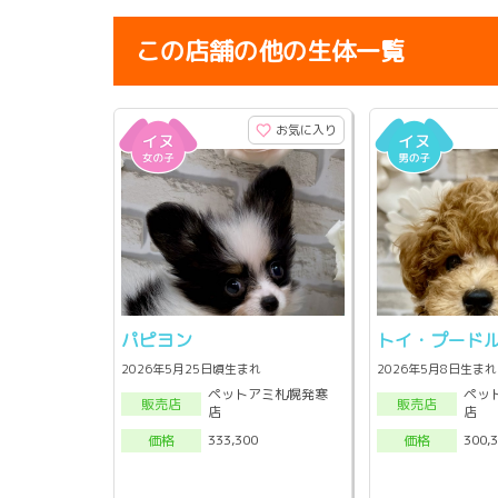
この店舗の他の生体一覧
お気に入り
パピヨン
トイ・プード
2026年5月25日頃生まれ
2026年5月8日生まれ
ペットアミ札幌発寒
ペッ
販売店
販売店
店
店
333,300
300,
価格
価格