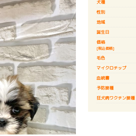
犬種
性別
地域
誕生日
価格
[税込価格]
毛色
マイクロチップ
血統書
予防接種
狂犬病
ワクチン接種