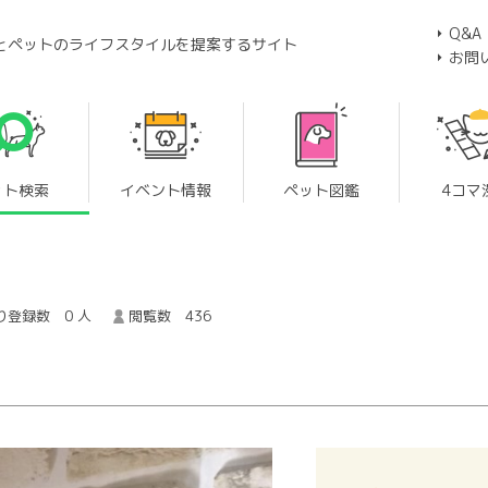
Q&A
とペットのライフスタイルを提案するサイト
お問
ット検索
イベント情報
ペット図鑑
4コマ
り登録数 0 人
閲覧数 436