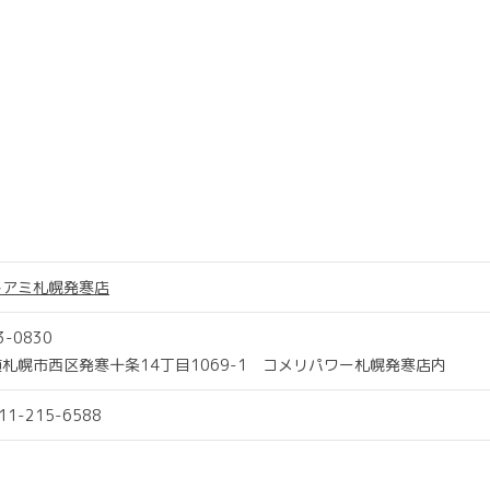
トアミ札幌発寒店
3-0830
札幌市西区発寒十条14丁目1069-1 コメリパワー札幌発寒店内
011-215-6588