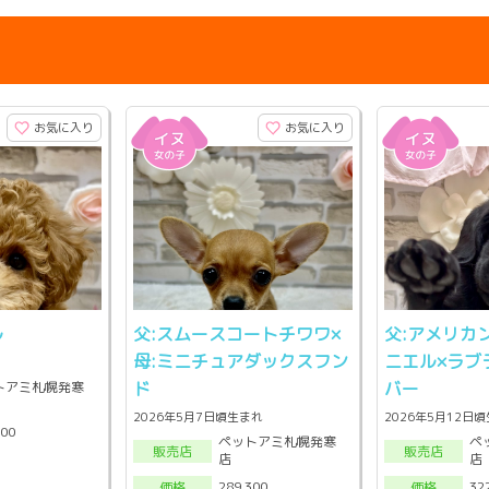
お気に入り
お気に入り
ル
父:スムースコートチワワ×
父:アメリカ
母:ミニチュアダックスフン
ニエル×ラブ
ド
バー
トアミ札幌発寒
2026年5月7日頃生まれ
2026年5月12日
300
ペットアミ札幌発寒
ペ
販売店
販売店
店
店
289,300
32
価格
価格