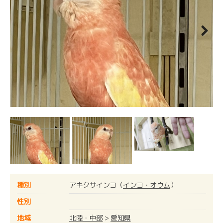
Next
種別
アキクサインコ（
インコ・オウム
）
性別
地域
北陸・中部
>
愛知県