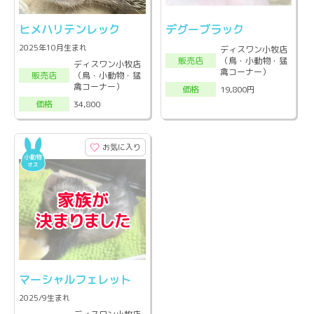
ヒメハリテンレック
デグーブラック
2025年10月生まれ
ディスワン小牧店
（鳥・小動物・猛
販売店
ディスワン小牧店
禽コーナー）
（鳥・小動物・猛
販売店
禽コーナー）
19,800円
価格
34,800
価格
お気に入り
マーシャルフェレット
2025/9生まれ