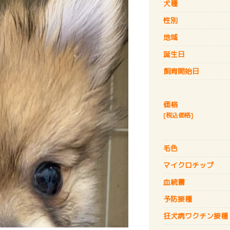
犬種
性別
地域
誕生日
飼育開始日
価格
[税込価格]
毛色
マイクロチップ
血統書
予防接種
狂犬病
ワクチン接種