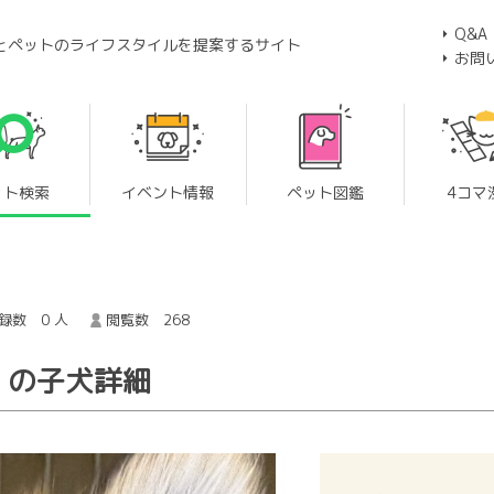
Q&A
とペットのライフスタイルを提案するサイト
お問
ット検索
イベント情報
ペット図鑑
4コマ
録数 0 人
閲覧数 268
 の子犬詳細