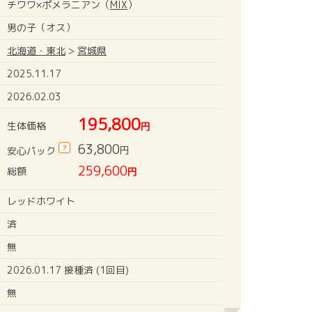
チワワ×ポメラニアン（
MIX
）
男の子（オス）
北海道・東北
>
宮城県
2025.11.17
2026.02.03
195,800
生体価格
円
63,800
?
円
安心パック
259,600
総額
円
レッドホワイト
済
無
2026.01.17 接種済 (1回目)
無