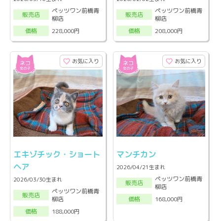
ペッツワン前橋青
ペッツワン前橋青
販売店
販売店
柳店
柳店
228,000円
208,000円
価格
価格
お気に入り
お気に入り
エキゾチック・ショート
マンチカン
ヘア
2026/04/21生まれ
ペッツワン前橋青
2026/03/30生まれ
販売店
柳店
ペッツワン前橋青
販売店
柳店
168,000円
価格
188,000円
価格