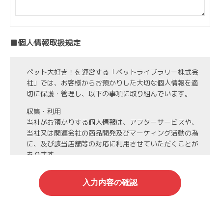
■個人情報取扱規定
ペット大好き！を運営する「ペットライブラリー株式会
社」では、お客様からお預かりした大切な個人情報を適
切に保護・管理し、以下の事項に取り組んでいます。
収集・利用
当社がお預かりする個人情報は、アフターサービスや、
当社又は関連会社の商品開発及びマーケィング活動の為
に、及び該当店舗等の対応に利用させていただくことが
あります。
第3者への開示・委託先の管理
当社がお預かりする個人情報は、お客様の同意・承諾を
得た場合や法令等に基づく開示・提供が必要な場合、人
の生命、身体または財産保護のために必要な場合、業務
の委託を行う場合（DMの発送など）を除き、第三者に