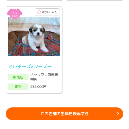
お気に入り
マルチーズ×シーズー
ペッツワン前橋青
販売店
柳店
238,000円
価格
この店舗の生体を検索する