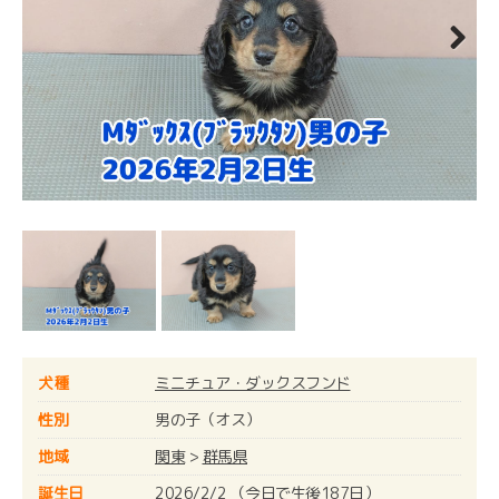
Next
犬種
ミニチュア・ダックスフンド
性別
男の子（オス）
地域
関東
>
群馬県
誕生日
2026/2/2 （今日で生後187日）