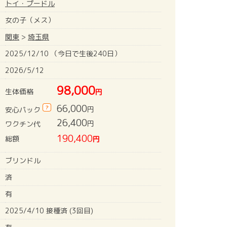
トイ・プードル
女の子（メス）
関東
>
埼玉県
2025/12/10 （今日で生後240日）
2026/5/12
98,000
生体価格
円
66,000
?
円
安心パック
26,400
円
ワクチン代
190,400
総額
円
ブリンドル
済
有
2025/4/10 接種済 (3回目)