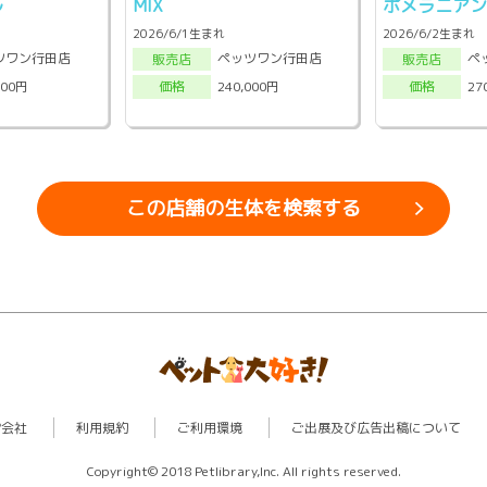
ル
MIX
ポメラニア
2026/6/1生まれ
2026/6/2生まれ
ツワン行田店
ペッツワン行田店
ペ
販売店
販売店
000円
240,000円
27
価格
価格
この店舗の生体を検索する
営会社
利用規約
ご利用環境
ご出展及び広告出稿について
Copyright© 2018 Petlibrary,Inc. All rights reserved.