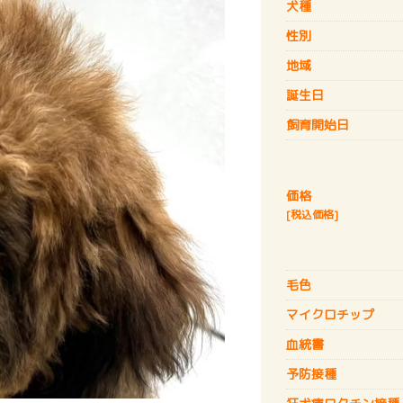
犬種
性別
地域
誕生日
飼育開始日
価格
[税込価格]
毛色
マイクロチップ
血統書
予防接種