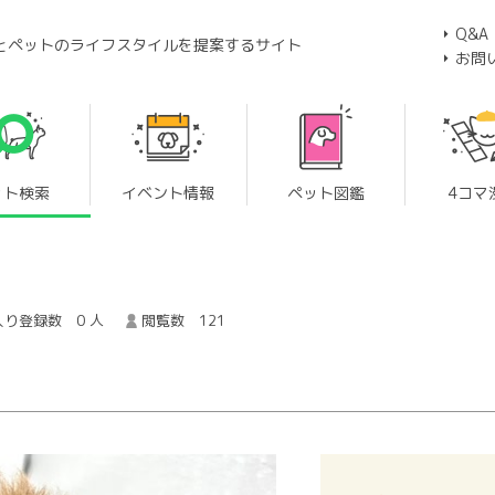
Q&A
とペットのライフスタイルを提案するサイト
お問
ット検索
イベント情報
ペット図鑑
4コマ
り登録数 0 人
閲覧数 121