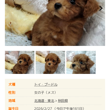
Next
犬種
トイ・プードル
性別
女の子（メス）
地域
北海道・東北
>
秋田県
誕生日
2026/2/27 （今日で生後161日）