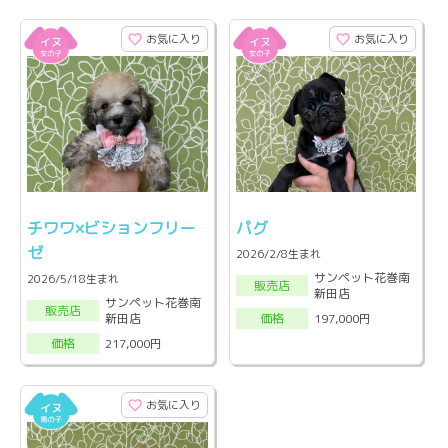
お気に入り
お気に入り
チワワ×ビションフリー
パグ
ゼ
2026/2/8生まれ
サンペット花巻南
2026/5/18生まれ
販売店
新田店
サンペット花巻南
販売店
新田店
197,000円
価格
217,000円
価格
お気に入り