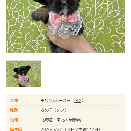
犬種
チワワ×シーズー（
MIX
）
性別
女の子（メス）
地域
北海道・東北
>
岩手県
誕生日
2026/3/27 （今日で生後132日）