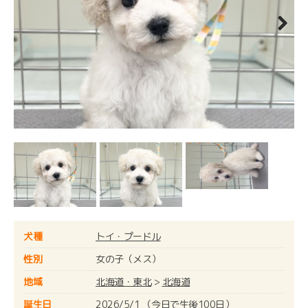
Next
犬種
トイ・プードル
性別
女の子（メス）
地域
北海道・東北
>
北海道
誕生日
2026/5/1 （今日で生後100日）