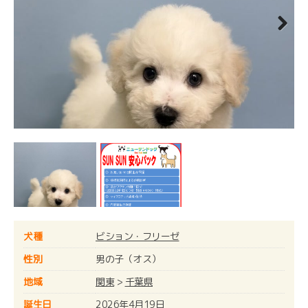
Next
犬種
ビション・フリーゼ
性別
男の子（オス）
地域
関東
>
千葉県
誕生日
2026年4月19日