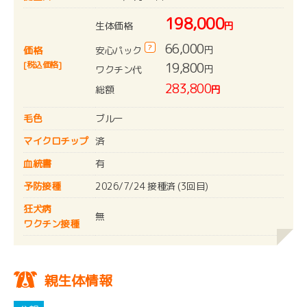
198,000
生体価格
円
66,000
?
円
安心パック
価格
[税込価格]
19,800
円
ワクチン代
283,800
総額
円
毛色
ブルー
マイクロチップ
済
血統書
有
予防接種
2026/7/24 接種済 (3回目)
狂犬病
無
ワクチン接種
親生体情報