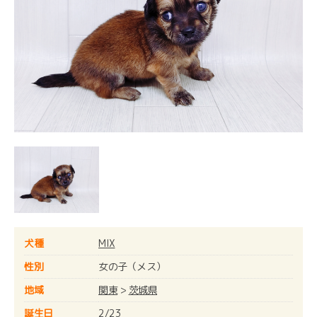
犬種
MIX
性別
女の子（メス）
地域
関東
>
茨城県
誕生日
2/23