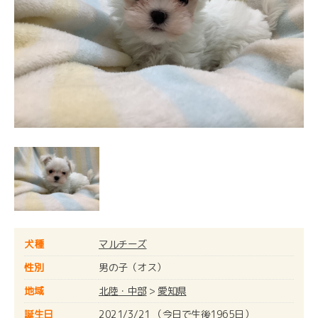
犬種
マルチーズ
性別
男の子（オス）
地域
北陸・中部
>
愛知県
誕生日
2021/3/21 （今日で生後1965日）