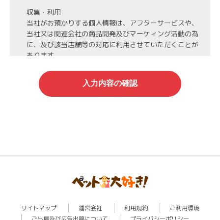
収集・利用
当社がお預かりする個人情報は、アフターサービスや、
当社又は関連会社の商品開発及びマーケィング活動の為
に、及び該当店舗等の対応に利用させていただくことが
あります。
第3者への開示・委託先の管理
当社がお預かりする個人情報は、お客様の同意・承諾を
得た場合や法令等に基づく開示・提供が必要な場合、人
の生命、身体または財産保護のために必要な場合、業務
の委託を行う場合（DMの発送など）を除き、第三者に
開示・提供いたしません。
また、業務の委託を行う場合には、業務委託先と機密保
持契約を締結し、厳重な管理を義務付けます。
情報管理
当社がお預かりする氏名、住所、電話番号等の個人情報
は当社が責任を持って管理し、個人情報への不正アクセ
スや情報の紛失、破壊、漏洩等などの危険防止に努めま
サイトマップ
運営会社
利用規約
ご利用環境
す。
ご出展及び広告出稿について
プライバシーポリシー