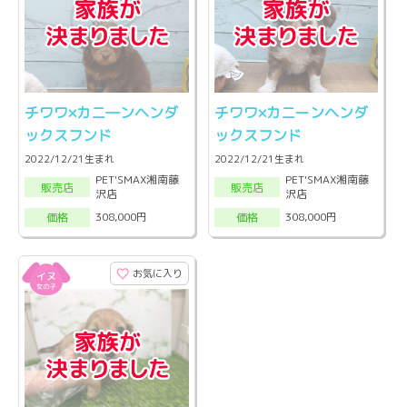
チワワ×カニ―ンヘンダ
チワワ×カニーンヘンダ
ックスフンド
ックスフンド
2022/12/21生まれ
2022/12/21生まれ
PET'SMAX湘南藤
PET'SMAX湘南藤
販売店
販売店
沢店
沢店
308,000円
308,000円
価格
価格
お気に入り