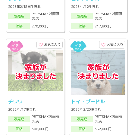
2023年2月8日生まれ
2023/1/12生まれ
PET'SMAX湘南藤
PET'SMAX湘南藤
販売店
販売店
沢店
沢店
270,000円
217,800円
価格
価格
お気に入り
お気に入り
チワワ
トイ・プードル
2023/1/17生まれ
2022/12/20生まれ
PET'SMAX湘南藤
PET'SMAX湘南藤
販売店
販売店
沢店
沢店
308,000円
352,000円
価格
価格