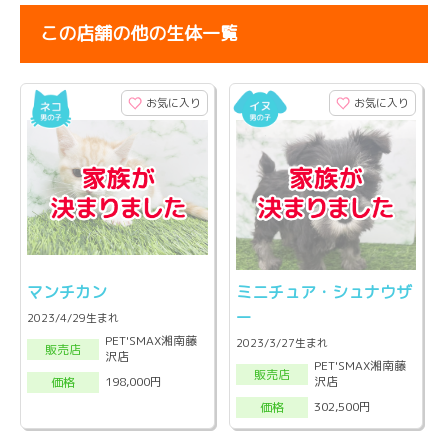
この店舗の他の生体一覧
お気に入り
お気に入り
マンチカン
ミニチュア・シュナウザ
ー
2023/4/29生まれ
PET'SMAX湘南藤
2023/3/27生まれ
販売店
沢店
PET'SMAX湘南藤
販売店
沢店
198,000円
価格
302,500円
価格