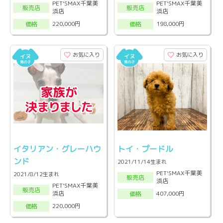
PET'SMAX千葉美
PET'SMAX千葉美
販売店
販売店
浜店
浜店
220,000円
198,000円
価格
価格
お気に入り
お気に入り
イタリアン・グレーハウ
トイ・プードル
ンド
2021/11/14生まれ
PET'SMAX千葉美
2021/8/12生まれ
販売店
浜店
PET'SMAX千葉美
販売店
浜店
407,000円
価格
220,000円
価格