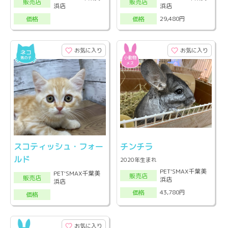
販売店
販売店
浜店
浜店
29,480円
価格
価格
お気に入り
お気に入り
スコティッシュ・フォー
チンチラ
ルド
2020年生まれ
PET'SMAX千葉美
PET'SMAX千葉美
販売店
販売店
浜店
浜店
43,780円
価格
価格
お気に入り