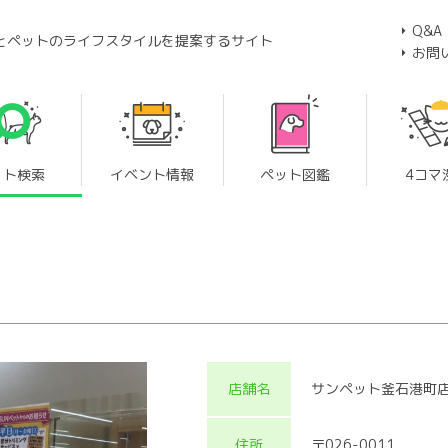
Q&A
とペットのライフスタイルを提案するサイト
お問
ット検索
イベント情報
ペット図鑑
4コマ
店舗名
サンペット釜石港町
住所
〒026-0011