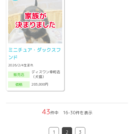
ミニチュア・ダックスフ
ンド
2026/2/4生まれ
ディスワン幸町店
販売店
（犬猫）
283,800円
価格
43
件中 16-30件を表示
1
2
3