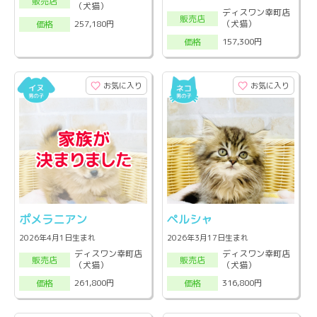
販売店
（犬猫）
ディスワン幸町店
販売店
（犬猫）
257,180円
価格
157,300円
価格
お気に入り
お気に入り
ポメラニアン
ペルシャ
2026年4月1日生まれ
2026年3月17日生まれ
ディスワン幸町店
ディスワン幸町店
販売店
販売店
（犬猫）
（犬猫）
261,800円
316,800円
価格
価格