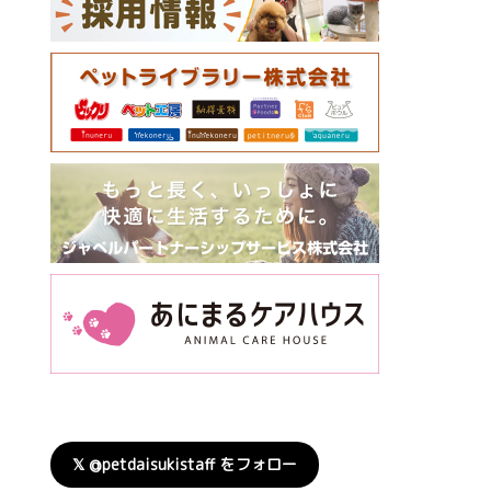
𝕏 @petdaisukistaff をフォロー