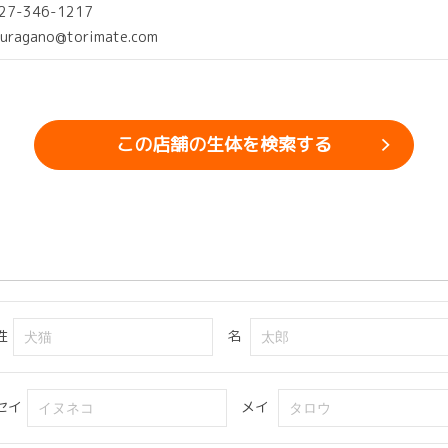
027-346-1217
kuragano@torimate.com
この店舗の生体を検索する
姓
名
セイ
メイ