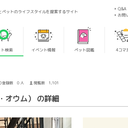
Q&A
とペットのライフスタイルを提案するサイト
お問
ット検索
イベント情報
ペット図鑑
4コマ
り登録数 0 人
閲覧数 1,101
・オウム） の詳細