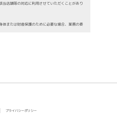
該当店舗等の対応に利用させていただくことがあり
身体または財産保護のために必要な場合、業務の委
の紛失、破壊、漏洩等などの危険防止に努めます。
情報に関する法令を遵守し、継続した見直しを図り
プライバシーポリシー