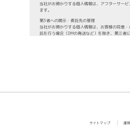
当社がお預かりする個人情報は、アフターサービ
ます。
第3者への開示・委託先の管理
当社がお預かりする個人情報は、お客様の同意・
託を行う場合（DMの発送など）を除き、第三者
また、業務の委託を行う場合には、業務委託先と
情報管理
当社がお預かりする氏名、住所、電話番号等の個
また、お預かりする個人情報の開示、訂正、利用
教育・改善
社員に対する教育を実施するほか、個人情報に関
ます。
サイトマップ
運