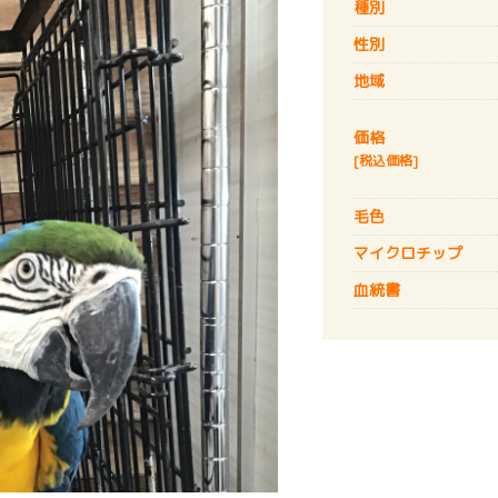
種別
性別
地域
価格
[税込価格]
毛色
マイクロチップ
血統書