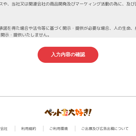
スや、当社又は関連会社の商品開発及びマーケィング活動の為に、及び
承諾を得た場合や法令等に基づく開示・提供が必要な場合、人の生命、
に開示・提供いたしません。
機密保持契約を締結し、厳重な管理を義務付けます。
人情報は当社が責任を持って管理し、個人情報への不正アクセスや情報
停止等を希望される場合は、速やかに対応いたします。
わる管理責任者を置き、適切に管理を行い、その保護に努めます。個人
営会社
利用規約
ご利用環境
ご出展及び広告出稿について