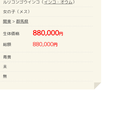
ルリコンゴウインコ（
インコ・オウム
）
女の子（メス）
関東
>
群馬県
880,000
生体価格
円
880,000
総額
円
青黄
未
無