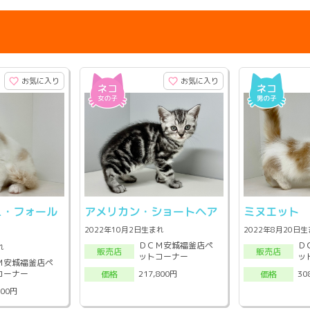
お気に入り
お気に入り
ュ・フォール
アメリカン・ショートヘア
ミヌエット
2022年10月2日生まれ
2022年8月20日
ＤＣＭ安城福釜店ペ
Ｄ
れ
販売店
販売店
ットコーナー
ッ
Ｍ安城福釜店ペ
コーナー
217,800円
30
価格
価格
800円