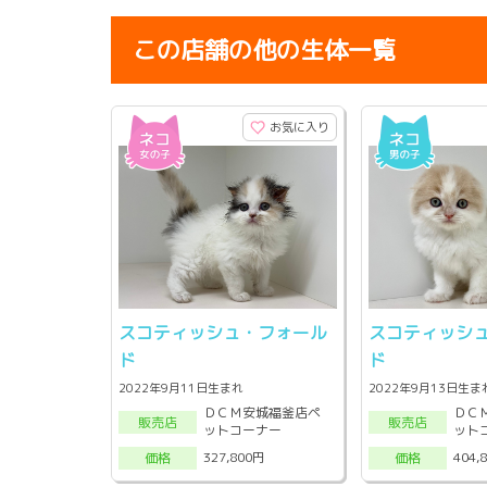
この店舗の他の生体一覧
お気に入り
スコティッシュ・フォール
スコティッシ
ド
ド
2022年9月11日生まれ
2022年9月13日生ま
ＤＣＭ安城福釜店ペ
ＤＣ
販売店
販売店
ットコーナー
ット
327,800円
404,
価格
価格