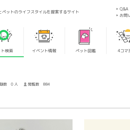
Q&A
とペットのライフスタイルを提案するサイト
お問
ット検索
イベント情報
ペット図鑑
4コマ
録数 0 人
閲覧数 884