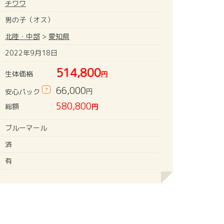
チワワ
男の子（オス）
北陸・中部
>
愛知県
2022年9月18日
514,800
生体価格
円
66,000
?
円
安心パック
580,800
総額
円
ブルーマール
済
有