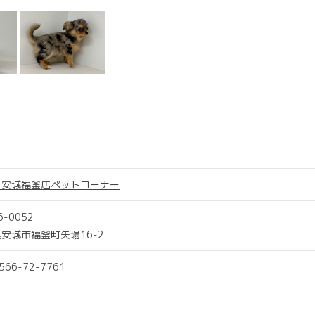
Ｍ安城福釜店ペットコーナー
6-0052
安城市福釜町矢場16-2
0566-72-7761