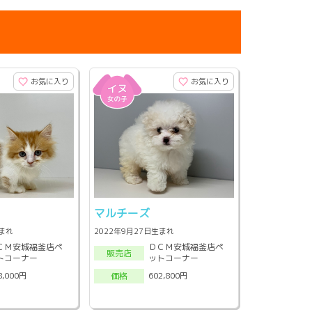
お気に入り
お気に入り
マルチーズ
生まれ
2022年9月27日生まれ
ＣＭ安城福釜店ペ
ＤＣＭ安城福釜店ペ
販売店
トコーナー
ットコーナー
8,000円
602,800円
価格