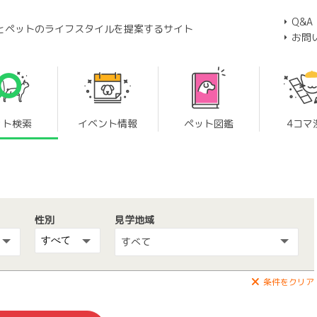
Q&A
とペットのライフスタイルを提案するサイト
お問
ット検索
イベント情報
ペット図鑑
4コマ
性別
見学地域
すべて
条件をクリア