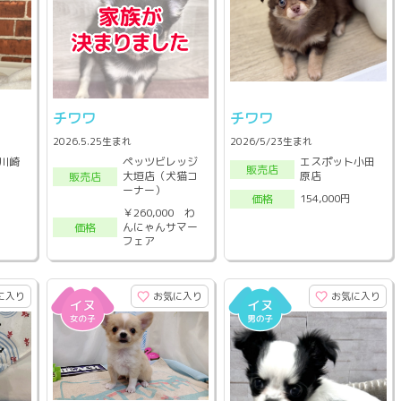
チワワ
チワワ
2026.5.25生まれ
2026/5/23生まれ
川崎
ペッツビレッジ
エスポット小田
販売店
大垣店（犬猫コ
原店
販売店
ーナー）
154,000円
価格
￥260,000 わ
んにゃんサマー
価格
フェア
に入り
お気に入り
お気に入り