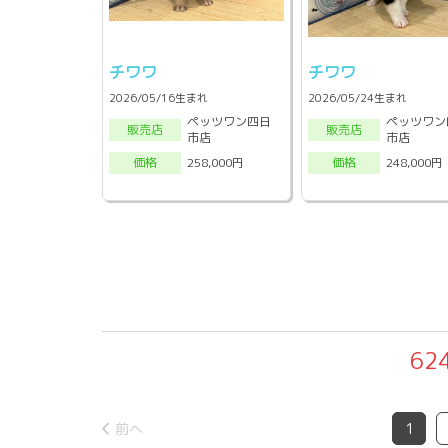
チワワ
チワワ
2026/05/16生まれ
2026/05/24生まれ
ペッツワン四日
ペッツワン
販売店
販売店
市店
市店
258,000円
248,000円
価格
価格
62
前へ
1