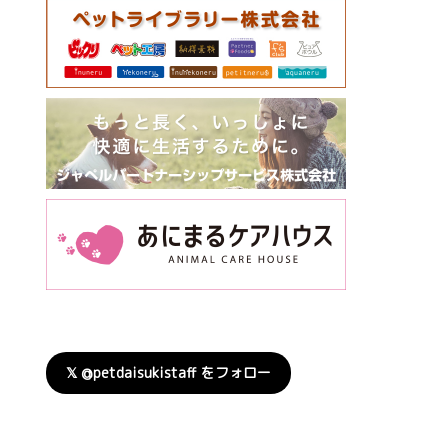
𝕏 @petdaisukistaff をフォロー