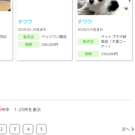
チワワ
チワワ
2026.05.26生まれ
2026/5/5生まれ
四日
ペットプラザ岐
ペッツワン関店
販売店
阜店（犬猫コー
販売店
284,000円
価格
ナー）
238,000円
価格
4
件中 1-20件を表示
2
3
4
5
次へ