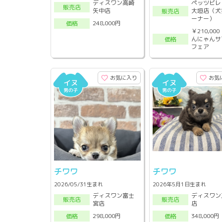
ディスワン高崎
ペッツビレ
販売店
矢中店
大垣店（犬
販売店
ーナー）
248,000円
価格
￥210,00
んにゃんサ
価格
フェア
お気に入り
お気
チワワ
チワワ
2026/05/31生まれ
2026年5月1日生まれ
ディスワン富士
ディスワン
販売店
販売店
宮店
店
298,000円
348,000円
価格
価格