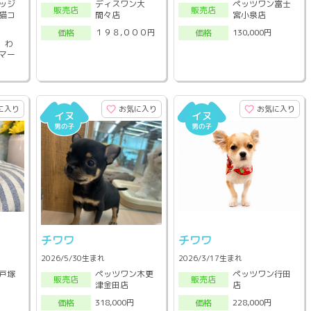
ッジ
ディスワン大
ペッツワン富士
販売店
販売店
猫コ
間々店
宮小泉店
１９８,０００円
130,000円
価格
価格
0 わ
マー
に入り
お気に入り
お気に入り
チワワ
チワワ
2026/5/30生まれ
2026/3/17生まれ
戸塚
ペッツワン木更
ペッツワン行田
販売店
販売店
津金田店
店
318,000円
228,000円
価格
価格