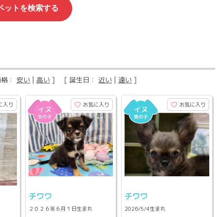
価格：
安い
|
高い
] [ 誕生日：
近い
|
遠い
]
に入り
お気に入り
お気に入り
チワワ
チワワ
２０２６年６月１日生まれ
2026/5/4生まれ