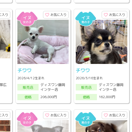
に入り
お気に入り
お気に入り
チワワ
チワワ
2026/4/12生まれ
2026/3/16生まれ
帯広
ディスワン藤岡
ディスワン藤岡
販売店
販売店
インター店
インター店
206,800円
162,800円
価格
価格
に入り
お気に入り
お気に入り