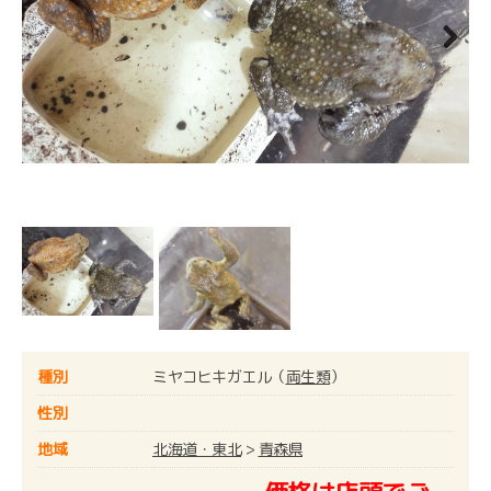
Next
種別
ミヤコヒキガエル（
両生類
）
性別
地域
北海道・東北
>
青森県