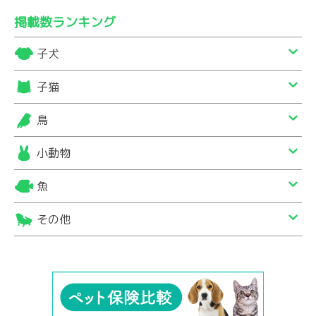
掲載数ランキング
子犬
子猫
鳥
小動物
魚
その他