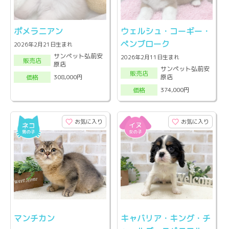
ポメラニアン
ウェルシュ・コーギー・
ペンブローク
2026年2月21日生まれ
サンペット弘前安
2026年2月11日生まれ
販売店
原店
サンペット弘前安
販売店
原店
308,000円
価格
374,000円
価格
お気に入り
お気に入り
マンチカン
キャバリア・キング・チ