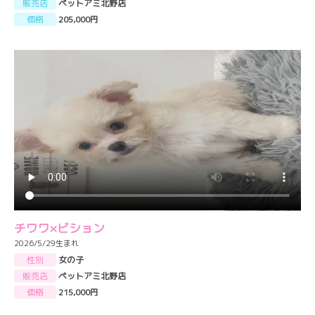
販売店
ペットアミ北野店
価格
205,000円
チワワ×ビション
2026/5/29生まれ
性別
女の子
販売店
ペットアミ北野店
価格
215,000円