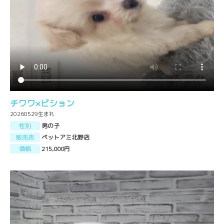
チワワ×ビション
20260529生まれ
性別
男の子
販売店
ペットアミ北野店
価格
215,000円