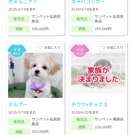
ポメラニアン
キャバコッカー
2026/3/19生まれ
2026/4/16生まれ
サンペット弘前安
サンペット弘前安
販売店
販売店
原店
原店
308,000円
253,000円
価格
価格
お気に入り
お気に入り
マルプー
チワワ×ダックス
2026/3/19生まれ
2026/4/20生まれ
サンペット弘前安
サンペット青森店
販売店
販売店
原店
228,000円
価格
253,000円
価格