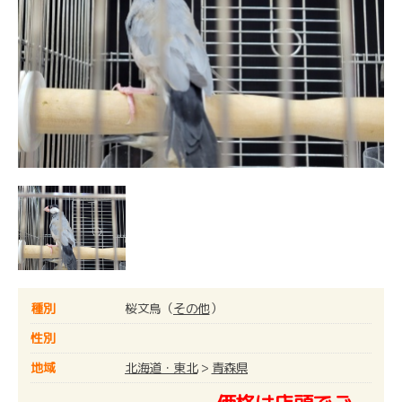
種別
桜文鳥（
その他
）
性別
地域
北海道・東北
>
青森県