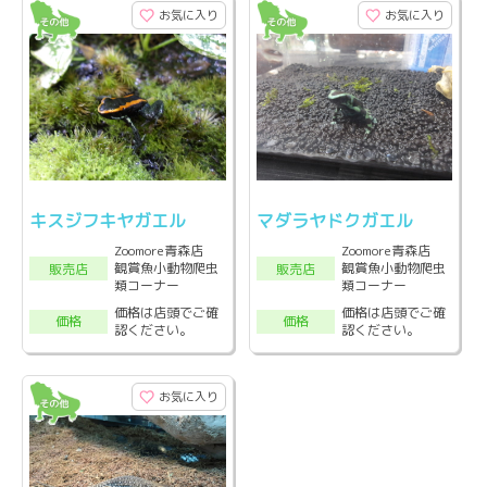
お気に入り
お気に入り
キスジフキヤガエル
マダラヤドクガエル
Zoomore青森店
Zoomore青森店
観賞魚小動物爬虫
観賞魚小動物爬虫
販売店
販売店
類コーナー
類コーナー
価格は店頭でご確
価格は店頭でご確
価格
価格
認ください。
認ください。
お気に入り