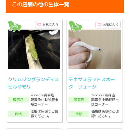
この店舗の他の生体一覧
お気に入り
お気に入り
クリムゾングランディス
テキサスラットスネー
ヒルヤモリ
ク リューシ
Zoomore青森店
Zoomore青森店
観賞魚小動物爬虫
観賞魚小動物爬虫
販売店
販売店
類コーナー
類コーナー
価格は店頭でご確
価格は店頭でご確
価格
価格
認ください。
認ください。