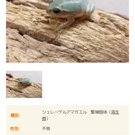
シュレーゲルアマガエル 繁殖個体（
両生
種別
類
）
性別
不明