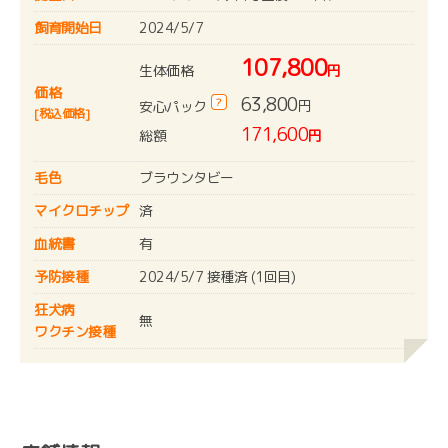
飼育開始日
2024/5/7
107,800
生体価格
円
価格
63,800
?
円
安心パック
[税込価格]
171,600
総額
円
毛色
ブラウンタビー
マイクロチップ
済
血統書
有
予防接種
2024/5/7 接種済 (1回目)
狂犬病
無
ワクチン接種