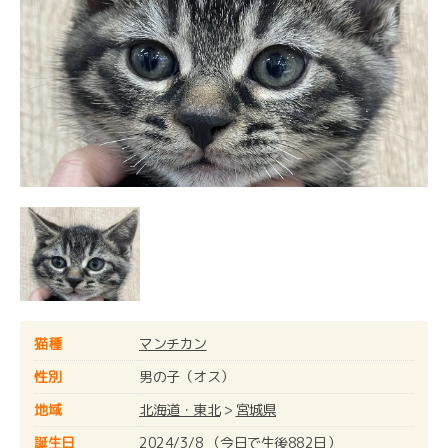
猫種
マンチカン
性別
男の子（オス）
地域
北海道・東北
>
宮城県
誕生日
2024/3/8 （今日で生後882日）