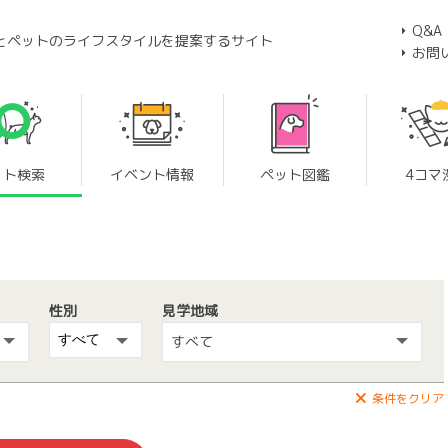
Q&A
とペットのライフスタイルを提案するサイト
お問
ット検索
イベント情報
ペット図鑑
4コマ
性別
見学地域
すべて
条件をクリア