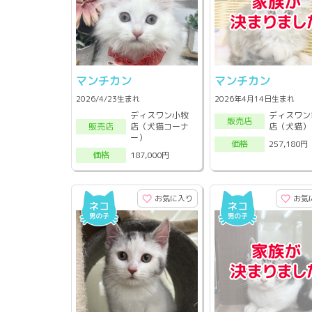
マンチカン
マンチカン
2026/4/23生まれ
2026年4月14日生まれ
ディスワン小牧
ディスワン
販売店
店（犬猫コーナ
店（犬猫）
販売店
ー）
257,180円
価格
187,000円
価格
お気に入り
お気