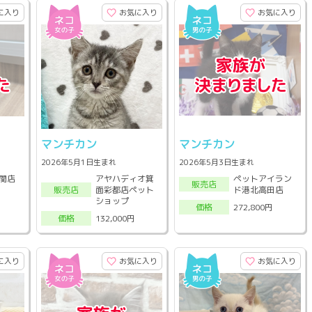
に入り
お気に入り
お気に入り
マンチカン
マンチカン
2026年5月1日生まれ
2026年5月3日生まれ
アヤハディオ箕
ペットアイラン
関店
販売店
面彩都店ペット
ド港北高田店
販売店
ショップ
272,800円
価格
132,000円
価格
に入り
お気に入り
お気に入り