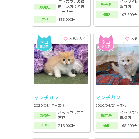
ディスワン各務
ペッツビレ
販売店
原中央店（犬猫
磐田店
販売店
コーナー）
107,800円
価格
138,000円
価格
お気に入り
お気
マンチカン
マンチカン
2026/04/17生まれ
2026/04/21生まれ
ペッツワン四日
ペッツワン
販売店
販売店
市店
青柳店
218,000円
168,000円
価格
価格