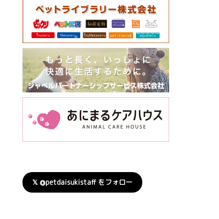
𝕏 @petdaisukistaff をフォロー