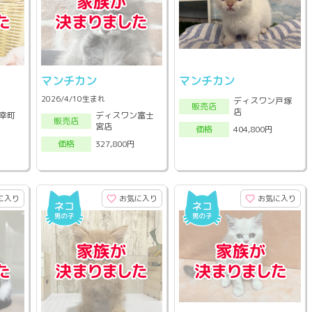
マンチカン
マンチカン
2026/4/10生まれ
ディスワン戸塚
販売店
店
幸町
ディスワン富士
販売店
宮店
404,800円
価格
327,800円
価格
に入り
お気に入り
お気に入り