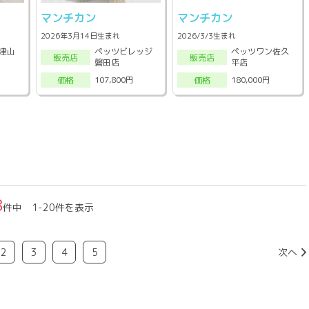
マンチカン
マンチカン
2026年3月14日生まれ
2026/3/3生まれ
津山
ペッツビレッジ
ペッツワン佐久
販売店
販売店
磐田店
平店
107,800円
180,000円
価格
価格
8
件中 1-20件を表示
2
3
4
5
次へ