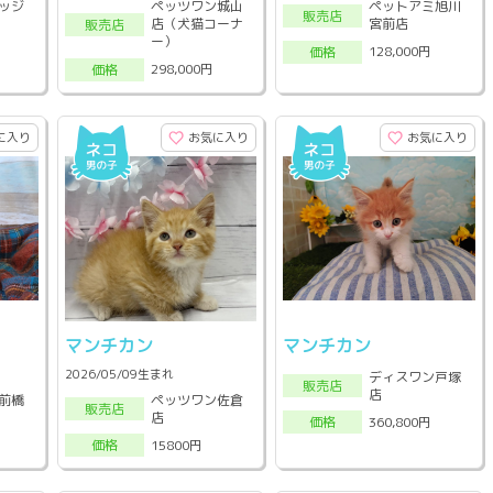
ッジ
ペッツワン城山
ペットアミ旭川
販売店
店（犬猫コーナ
宮前店
販売店
ー）
128,000円
価格
298,000円
価格
に入り
お気に入り
お気に入り
マンチカン
マンチカン
2026/05/09生まれ
ディスワン戸塚
販売店
店
前橋
ペッツワン佐倉
販売店
店
360,800円
価格
15800円
価格