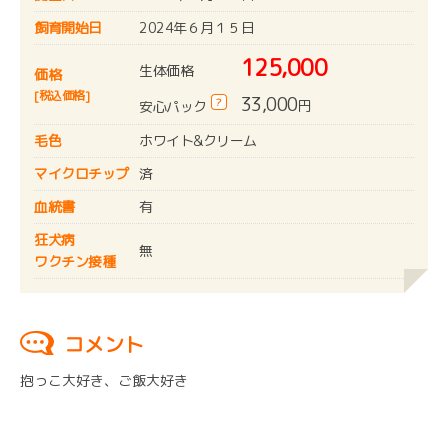
飼育開始日
2024年６月１５日
125,000
生体価格
価格
[税込価格]
33,000
?
円
安心パック
毛色
ホワイト&クリーム
マイクロチップ
済
血統書
有
狂犬病
無
ワクチン接種
コメント
抱っこ大好き、ご飯大好き