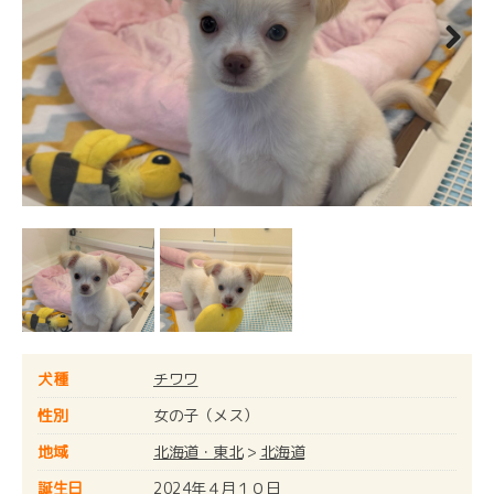
Next
犬種
チワワ
性別
女の子（メス）
地域
北海道・東北
>
北海道
誕生日
2024年４月１０日