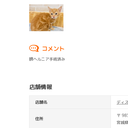
コメント
臍ヘルニア手術済み
店舗情報
店舗名
ディ
〒 98
住所
宮城県