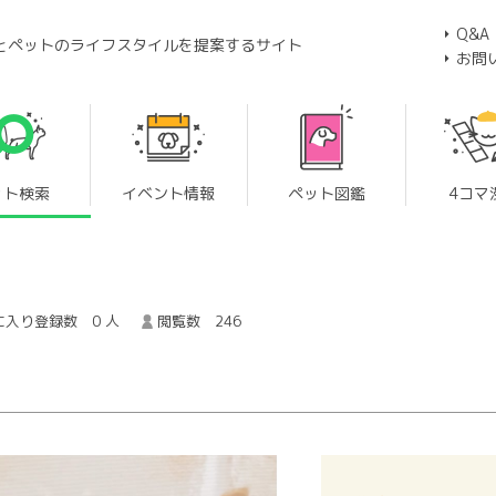
Q&A
とペットのライフスタイルを提案するサイト
お問
ット検索
イベント情報
ペット図鑑
4コマ
に入り登録数 0 人
閲覧数 246