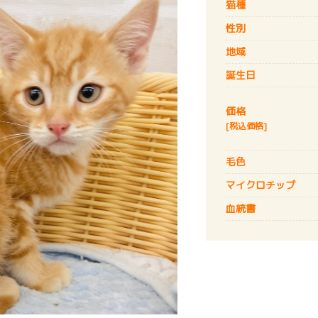
猫種
性別
地域
誕生日
価格
[税込価格]
毛色
マイクロチップ
血統書