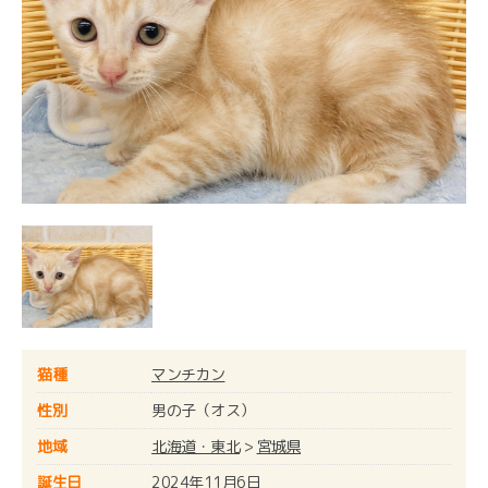
猫種
マンチカン
性別
男の子（オス）
地域
北海道・東北
>
宮城県
誕生日
2024年11月6日