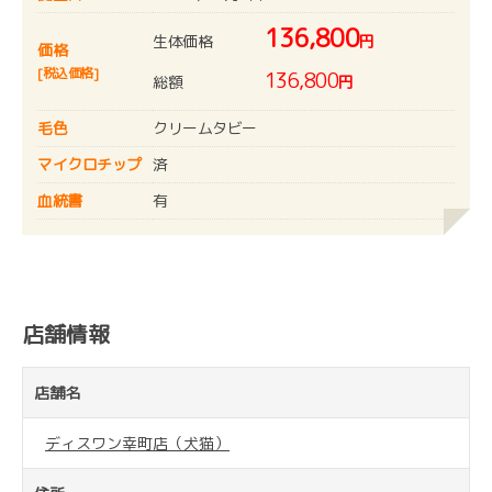
136,800
生体価格
円
価格
[税込価格]
136,800
総額
円
毛色
クリームタビー
マイクロチップ
済
血統書
有
店舗情報
店舗名
ディスワン幸町店（犬猫）