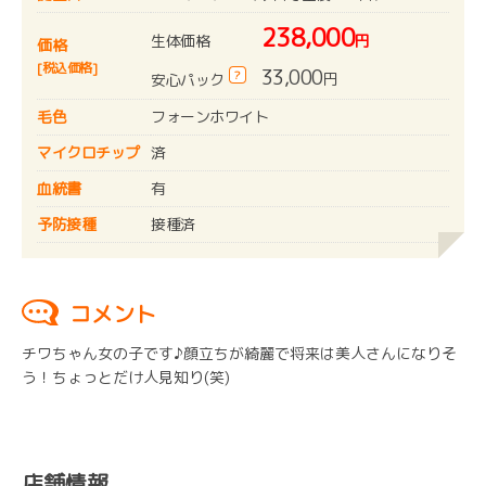
238,000
生体価格
円
価格
[税込価格]
33,000
?
円
安心パック
毛色
フォーンホワイト
マイクロチップ
済
血統書
有
予防接種
接種済
コメント
チワちゃん女の子です♪顔立ちが綺麗で将来は美人さんになりそ
う！ちょっとだけ人見知り(笑)
店舗情報