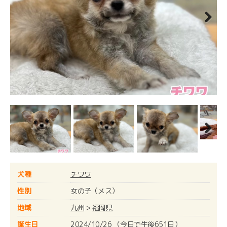
Next
Next
犬種
チワワ
性別
女の子（メス）
地域
九州
>
福岡県
誕生日
2024/10/26 （今日で生後651日）