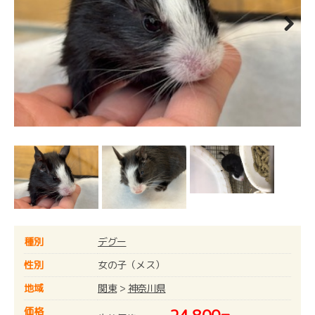
Next
種別
デグー
性別
女の子（メス）
地域
関東
>
神奈川県
価格