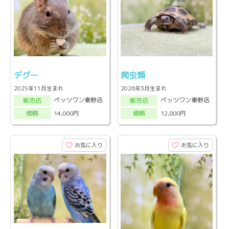
デグー
爬虫類
2025年11月生まれ
2026年3月生まれ
ペッツワン秦野店
ペッツワン秦野店
販売店
販売店
14,000円
12,800円
価格
価格
お気に入り
お気に入り