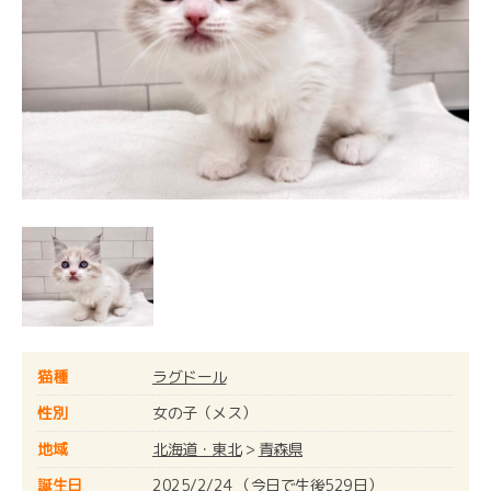
猫種
ラグドール
性別
女の子（メス）
地域
北海道・東北
>
青森県
誕生日
2025/2/24 （今日で生後529日）