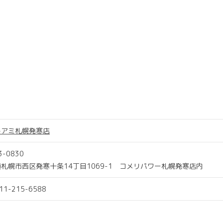
トアミ札幌発寒店
3-0830
札幌市西区発寒十条14丁目1069-1 コメリパワー札幌発寒店内
011-215-6588