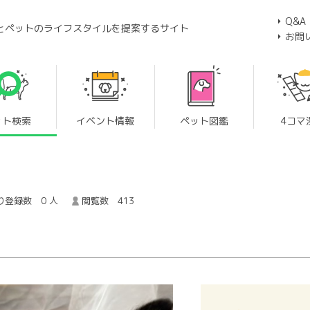
Q&A
とペットのライフスタイルを提案するサイト
お問
ット検索
イベント情報
ペット図鑑
4コマ
り登録数 0 人
閲覧数 413