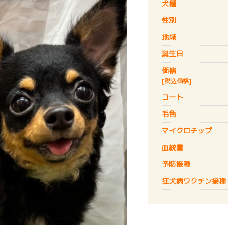
犬種
性別
地域
誕生日
価格
[税込価格]
コート
毛色
マイクロチップ
血統書
予防接種
狂犬病
ワクチン接種