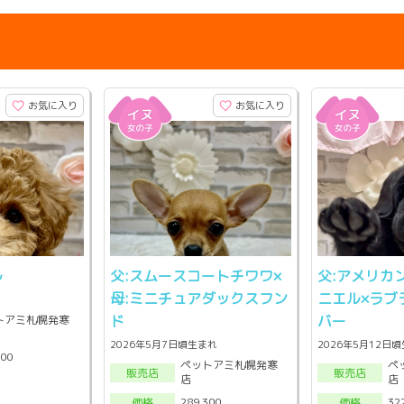
お気に入り
お気に入り
ル
父:スムースコートチワワ×
父:アメリカ
母:ミニチュアダックスフン
ニエル×ラブ
ド
バー
トアミ札幌発寒
2026年5月7日頃生まれ
2026年5月12日
300
ペットアミ札幌発寒
ペ
販売店
販売店
店
店
289,300
32
価格
価格