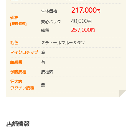
217,000
生体価格
円
価格
40,000
円
安心パック
[税抜価格]
257,000
総額
円
毛色
スティールブルー＆タン
マイクロチップ
済
血統書
有
予防接種
接種済
狂犬病
無
ワクチン接種
店舗情報