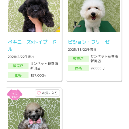
ペキニーズ×トイプード
ビション・フリーゼ
ル
2025/11/22生まれ
サンペット花巻南
2026/2/22生まれ
販売店
新田店
サンペット花巻南
販売店
新田店
97,000円
価格
157,000円
価格
お気に入り