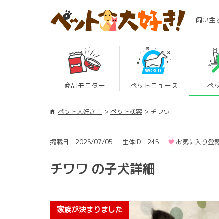
飼い主
商品モニター
ペットニュース
ペ
ペット大好き！
ペット検索
チワワ
掲載日：2025/07/05
生体ID：245
お気に入り登録
チワワ の子犬詳細