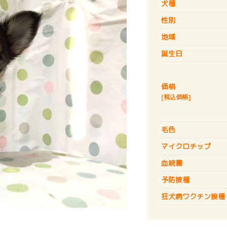
犬種
性別
地域
誕生日
価格
[税込価格]
毛色
マイクロチップ
血統書
予防接種
狂犬病
ワクチン接種