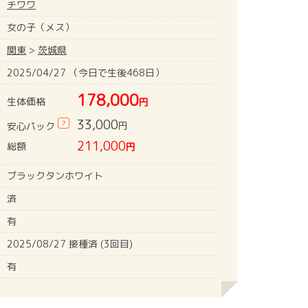
チワワ
女の子（メス）
関東
>
茨城県
2025/04/27 （今日で生後468日）
178,000
生体価格
円
33,000
?
円
安心パック
211,000
総額
円
ブラックタンホワイト
済
有
2025/08/27 接種済 (3回目)
有