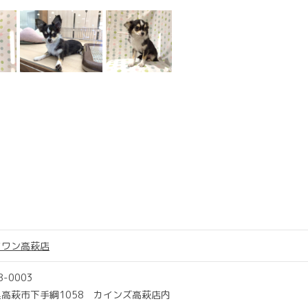
ツワン高萩店
8-0003
高萩市下手綱1058 カインズ高萩店内