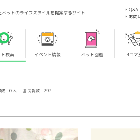
Q&A
とペットのライフスタイルを提案するサイト
お問
ット検索
イベント情報
ペット図鑑
4コマ
数 0 人
閲覧数 297