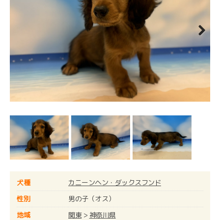
Next
犬種
カニーンヘン・ダックスフンド
性別
男の子（オス）
地域
関東
>
神奈川県