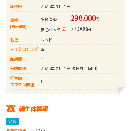
誕生日
2025年５月５日
298,000
生体価格
円
価格
[税込価格]
77,000
?
円
安心パック
毛色
レッド
マイクロチップ
済
血統書
有
予防接種
2025年７月１日 接種済 (1回目)
狂犬病
無
ワクチン接種
親生体情報
父親の体重
3.4Kg