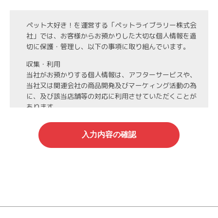
ペット大好き！を運営する「ペットライブラリー株式会
社」では、お客様からお預かりした大切な個人情報を適
切に保護・管理し、以下の事項に取り組んでいます。
収集・利用
当社がお預かりする個人情報は、アフターサービスや、
当社又は関連会社の商品開発及びマーケィング活動の為
に、及び該当店舗等の対応に利用させていただくことが
あります。
第3者への開示・委託先の管理
当社がお預かりする個人情報は、お客様の同意・承諾を
得た場合や法令等に基づく開示・提供が必要な場合、人
の生命、身体または財産保護のために必要な場合、業務
の委託を行う場合（DMの発送など）を除き、第三者に
開示・提供いたしません。
また、業務の委託を行う場合には、業務委託先と機密保
持契約を締結し、厳重な管理を義務付けます。
情報管理