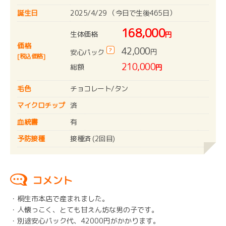
誕生日
2025/4/29 （今日で生後465日）
168,000
生体価格
円
価格
42,000
?
円
安心パック
[税込価格]
210,000
総額
円
毛色
チョコレート/タン
マイクロチップ
済
血統書
有
予防接種
接種済 (2回目)
コメント
・桐生市本店で産まれました。
・人懐っこく、とても甘えん坊な男の子です。
・別途安心パック代、42000円がかかります。