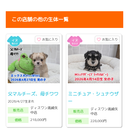
この店舗の他の生体一覧
お気に入り
お気に入り
父マルチーズ、母チワワ
ミニチュア・シュナウザ
ー
2026/4/27生まれ
ディスワン高崎矢
ディスワン高崎矢
販売店
販売店
中店
中店
218,000円
価格
228,000円
価格